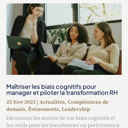
Maîtriser les biais cognitifs pour
manager et piloter la transformation RH
25 Nov 2025
|
Actualités
,
Compétences de
demain
,
Événements
,
Leadership
Découvrez les secrets de vos biais cognitifs et
les outils pour les transformer en performance