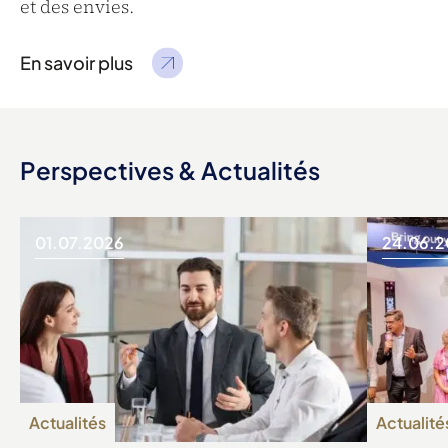
et des envies.
En savoir plus
Perspectives & Actualités
01.07.2026
24.06.2
Actualités
Actualité