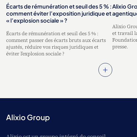
Écarts de rémunération et seuil des 5 % :
Alixio Gro
comment éviter l’exposition juridique et
agentique
« l’explosion sociale » ?
Alixio Grou
et travail
Écarts de rémunération et seuil des 5 % :
Foundatio
comment passer des écarts bruts aux écarts
presse.
ajustés, réduire vos risques juridiques et
éviter l’explosion sociale ?
+
Alixio Group
Alixio est un groupe intégré de conseil