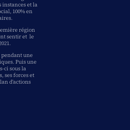
 instances et la
ocial, 100% en
aires.
première région
nt sentir et le
2021.
on pendant une
iques. Puis une
-ci sous la
, ses forces et
plan d’actions