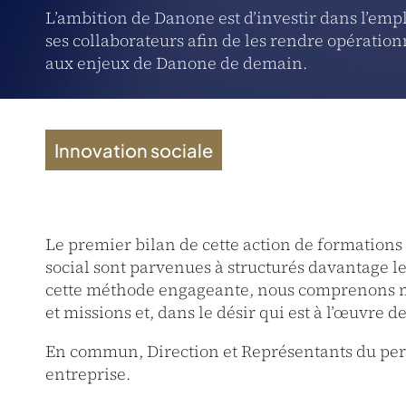
L’ambition de Danone est d’investir dans l’emp
ses collaborateurs afin de les rendre opératio
aux enjeux de Danone de demain.
Innovation sociale
Le premier bilan de cette action de formation
social sont parvenues à structurés davantage le
cette méthode engageante, nous comprenons mie
et missions et, dans le désir qui est à l’œuvre 
En commun, Direction et Représentants du perso
entreprise.