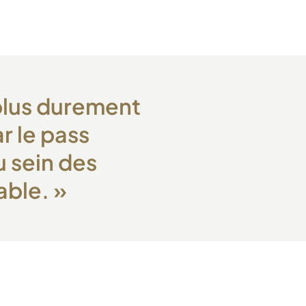
 plus durement
ar le pass
u sein des
able.
»