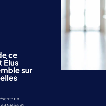
de ce
t Élus
emble sur
elles
résente un
 au dialogue