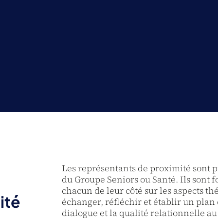
Les représentants de proximité sont p
du Groupe Seniors ou Santé. Ils sont
chacun de leur côté sur les aspects th
ité
échanger, réfléchir et établir un pla
dialogue et la qualité relationnelle au 