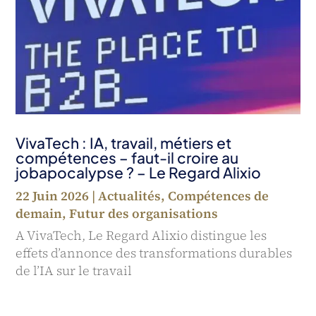
VivaTech : IA, travail, métiers et
compétences – faut-il croire au
jobapocalypse ? – Le Regard Alixio
22 Juin 2026
|
Actualités
,
Compétences de
demain
,
Futur des organisations
A VivaTech, Le Regard Alixio distingue les
effets d’annonce des transformations durables
de l’IA sur le travail