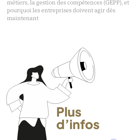
métiers, la gestion des compétences (GEPP), et
pourquoi les entreprises doivent agir dès
maintenant
Plus
d’infos