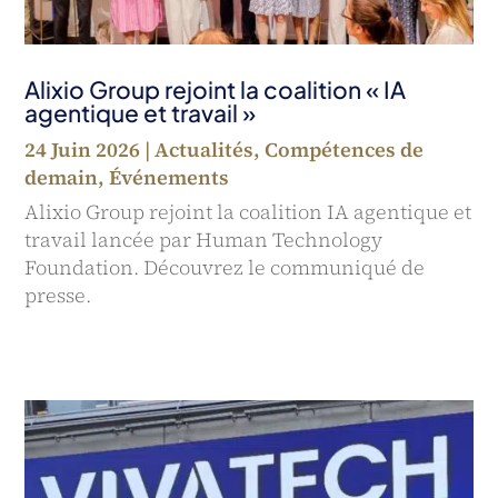
Alixio Group rejoint la coalition « IA
agentique et travail »
24 Juin 2026
|
Actualités
,
Compétences de
demain
,
Événements
Alixio Group rejoint la coalition IA agentique et
travail lancée par Human Technology
Foundation. Découvrez le communiqué de
presse.