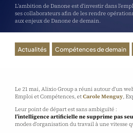
L’ambition de Danone est d’investir dans l’emp
ses collaborateurs afin de les rendre opératio
aux enjeux de Danone de demain.
Actualités
,
Compétences de demain
,
Le 21 mai, Alixio Group a réuni autour d’un we
Emploi et Compétences, et
Carole Menguy
, Ex
Leur point de départ est sans ambiguïté :
l’intelligence artificielle ne supprime pas s
modes d’organisation du travail à une vitesse q