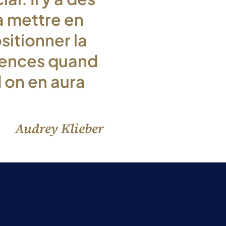
à mettre en
sitionner la
tences quand
 on en aura
Audrey Klieber