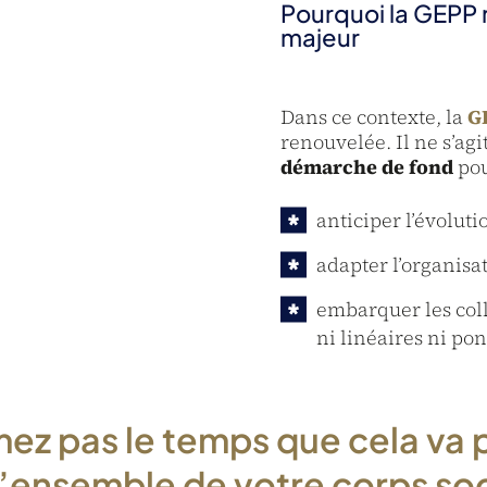
Pourquoi la GEPP 
majeur
Dans ce contexte, la
G
renouvelée. Il ne s’agi
démarche de fond
pou
anticiper l’évolut
adapter l’organisa
embarquer les coll
ni linéaires ni pon
ez pas le temps que cela va 
ensemble de votre corps socia