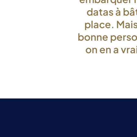
datas à bâ
place. Mais
bonne perso
on en a vr