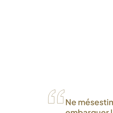
Ne mésestim
embarquer l’