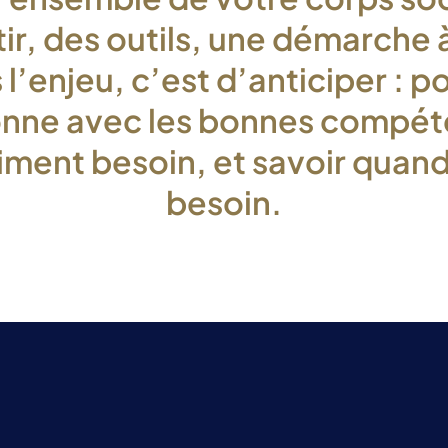
tir, des outils, une démarche 
 l’enjeu, c’est d’anticiper : po
nne avec les bonnes compé
aiment besoin, et savoir quand
besoin.