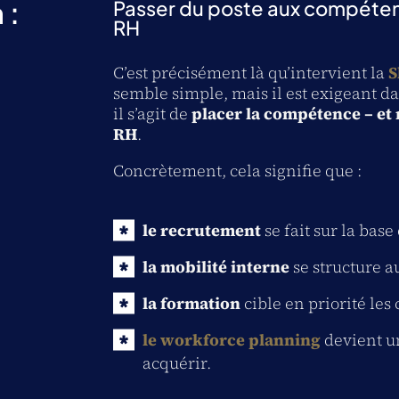
 :
Passer du poste aux compéte
RH
C’est précisément là qu’intervient la
S
semble simple, mais il est exigeant d
il s’agit de
placer la compétence – et 
RH
.
Concrètement, cela signifie que :
le recrutement
se fait sur la bas
la mobilité interne
se structure a
la formation
cible en priorité les
le workforce planning
devient un
acquérir.