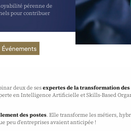
loyabilité pérenne de
nnels pour contribuer
Événements
binar deux de ses
expertes de la transformation de
perte en Intelligence Artificielle et Skills-Based Orga
eulement des postes
. Elle transforme les métiers, hyb
ue peu d’entreprises avaient anticipée !