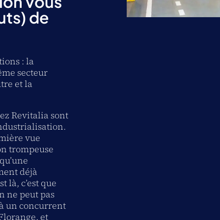
lon vous
uts) de
ions : la
ême secteur
tre et la
z Revitalia sont
ndustrialisation.
emière vue
ion trompeuse
 qu’une
ment déjà
st là, c’est que
on ne peut pas
 à un concurrent
 Florange, et