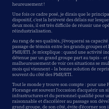
heureusement !
Une fois ce cadre posé, je dirais que le princip
dispositif, c’est la brièveté des délais sur lesquel
deux mois, il est très difficile de réussir une o
réindustrialisation.
Au rang de ses qualités, j’évoquerai sa capacité
passage de témoin entre les grands groupes et l
PME/ETI. Je m’explique : quand une activité ind
détenue par un grand groupe part au tapis – et
malheureusement de voir ces situations se mult
mois qui viennent – la bonne solution de repris
souvent du côté des PME/ETI.
Tout le monde y trouve son compte : pour une 
Florange est souvent l’occasion d’acquérir un si
infrastructures et du personnel qualifié pour u
raisonnable et d’accélérer au passage son déve
grand groupe, de son côté, évite d’écorner son