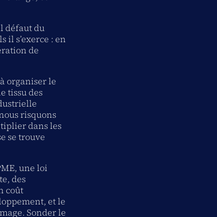
al défaut du
s il s’exerce : en
pération de
 à organiser le
e tissu des
ustrielle
 nous risquons
iplier dans les
e se trouve
PME, une loi
te, des
n coût
loppement, et le
 image. Sonder le