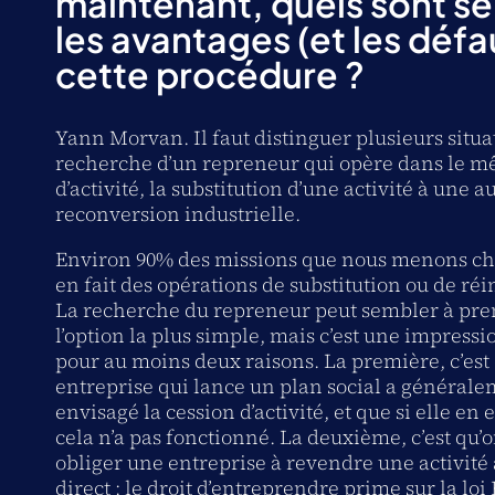
maintenant, quels sont se
les avantages (et les défa
cette procédure ?
Yann Morvan. Il faut distinguer plusieurs situat
recherche d’un repreneur qui opère dans le m
d’activité, la substitution d’une activité à une au
reconversion industrielle.
Environ 90% des missions que nous menons che
en fait des opérations de substitution ou de réi
La recherche du repreneur peut sembler à pr
l’option la plus simple, mais c’est une impress
pour au moins deux raisons. La première, c’est
entreprise qui lance un plan social a générale
envisagé la cession d’activité, et que si elle en e
cela n’a pas fonctionné. La deuxième, c’est qu’
obliger une entreprise à revendre une activité
direct : le droit d’entreprendre prime sur la loi