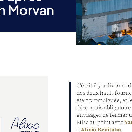
nn Morvan
C’était il y a dix ans 
des deux hauts fournea
était promulguée, et l
désormais obligatoir
envisager de fermer un
Mise au point avec
Ya
d’
Alixio Revitalia
.