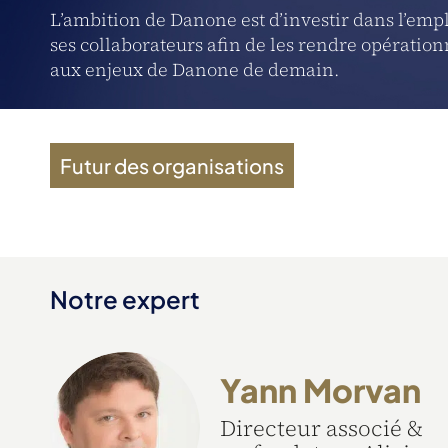
L’ambition de Danone est d’investir dans l’emp
ses collaborateurs afin de les rendre opératio
aux enjeux de Danone de demain.
Futur des organisations
Notre expert
Yann Morvan
Directeur associé &