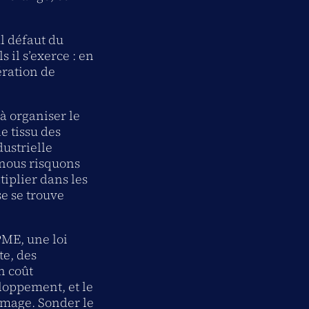
al défaut du
s il s’exerce : en
pération de
 à organiser le
e tissu des
ustrielle
 nous risquons
iplier dans les
e se trouve
PME, une loi
te, des
n coût
loppement, et le
 image. Sonder le