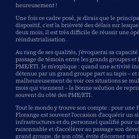
heureusement !
Une fois ce cadre posé, je dirais que le princip
dispositif, c’est la brièveté des délais sur lesquel
deux mois, il est très difficile de réussir une o
réindustrialisation.
Au rang de ses qualités, j’évoquerai sa capacité
passage de témoin entre les grands groupes et l
PME/ETI. Je m’explique : quand une activité ind
détenue par un grand groupe part au tapis – et
malheureusement de voir ces situations se mult
mois qui viennent – la bonne solution de repris
souvent du côté des PME/ETI.
Tout le monde y trouve son compte : pour une 
Florange est souvent l’occasion d’acquérir un si
infrastructures et du personnel qualifié pour u
raisonnable et d’accélérer au passage son déve
grand groupe, de son côté, évite d’écorner son