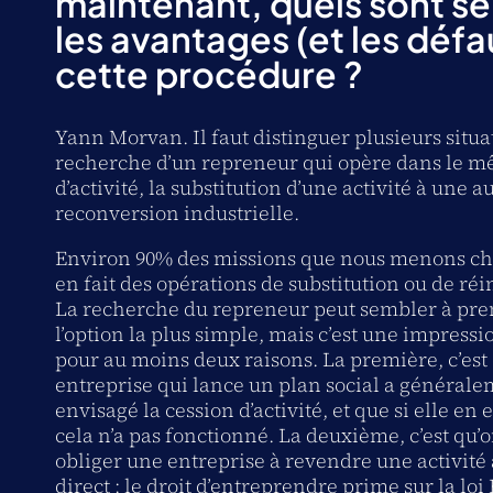
maintenant, quels sont se
les avantages (et les défa
cette procédure ?
Yann Morvan. Il faut distinguer plusieurs situat
recherche d’un repreneur qui opère dans le m
d’activité, la substitution d’une activité à une au
reconversion industrielle.
Environ 90% des missions que nous menons che
en fait des opérations de substitution ou de réi
La recherche du repreneur peut sembler à pr
l’option la plus simple, mais c’est une impress
pour au moins deux raisons. La première, c’est
entreprise qui lance un plan social a générale
envisagé la cession d’activité, et que si elle en e
cela n’a pas fonctionné. La deuxième, c’est qu’
obliger une entreprise à revendre une activité
direct : le droit d’entreprendre prime sur la loi