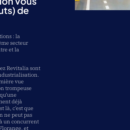
lon vous
uts) de
ions : la
ême secteur
tre et la
z Revitalia sont
ndustrialisation.
emière vue
ion trompeuse
 qu’une
ment déjà
st là, c’est que
on ne peut pas
 à un concurrent
 Florange, et