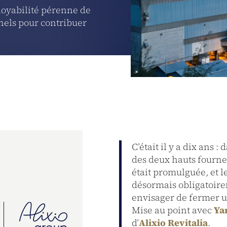
loyabilité pérenne de
nnels pour contribuer
C’était il y a dix ans 
des deux hauts fournea
était promulguée, et l
désormais obligatoir
envisager de fermer un
Mise au point avec
Ya
d’
Alixio Revitalia
.