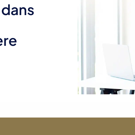
 dans
ère