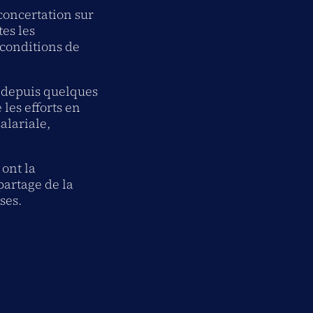
concertation sur
tes les
conditions de
e depuis quelques
les efforts en
alariale,
 ont la
partage de la
ses.