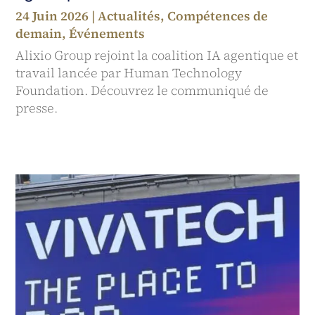
24 Juin 2026
|
Actualités
,
Compétences de
demain
,
Événements
Alixio Group rejoint la coalition IA agentique et
travail lancée par Human Technology
Foundation. Découvrez le communiqué de
presse.