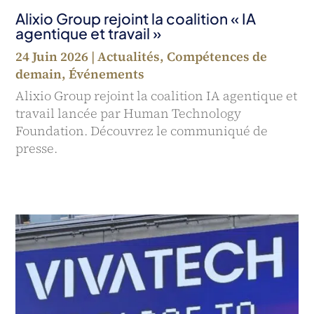
Alixio Group rejoint la coalition « IA
agentique et travail »
24 Juin 2026
|
Actualités
,
Compétences de
demain
,
Événements
Alixio Group rejoint la coalition IA agentique et
travail lancée par Human Technology
Foundation. Découvrez le communiqué de
presse.