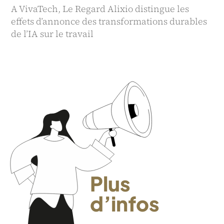
A VivaTech, Le Regard Alixio distingue les
effets d’annonce des transformations durables
de l’IA sur le travail
Plus
d’infos