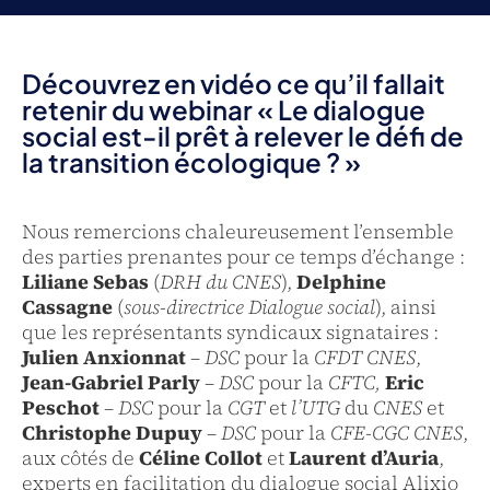
Découvrez en vidéo ce qu’il fallait
retenir du webinar « Le dialogue
social est-il prêt à relever le défi de
la transition écologique ? »
Nous remercions chaleureusement l’ensemble
des parties prenantes pour ce temps d’échange :
Liliane Sebas
(
DRH du CNES
),
Delphine
Cassagne
(
sous-directrice Dialogue social
), ainsi
que les représentants syndicaux signataires :
Julien Anxionnat
–
DSC
pour la
CFDT CNES
,
Jean-Gabriel Parly
–
DSC
pour la
CFTC,
Eric
Peschot
–
DSC
pour la
CGT
et
l’UTG
du
CNES
et
Christophe Dupuy
–
DSC
pour la
CFE-CGC CNES
,
aux côtés de
Céline Collot
et
Laurent d’Auria
,
experts en facilitation du dialogue social Alixio