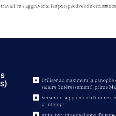
 travail va s’aggraver si les perspectives de croissanc
es
Utiliser au maximum la panoplie 
s)
salaire (intéressement), prime Mac
Verser un supplément d’intéresse
printemps
Anticiper une enveloppe d’augmen