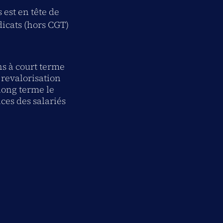
 est en tête de
dicats (hors CGT)
ns à court terme
 revalorisation
 long terme le
ces des salariés