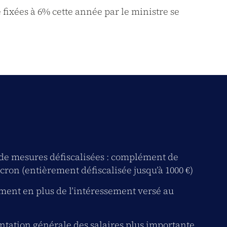
e fixées à 6% cette année par le ministre se
de mesures défiscalisées : complément de
ron (entièrement défiscalisée jusqu’à 1000 €)
ment en plus de l’intéressement versé au
tation générale des salaires plus importante