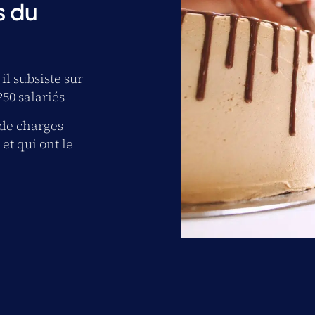
s du
il subsiste sur
250 salariés
 de charges
 et qui ont le