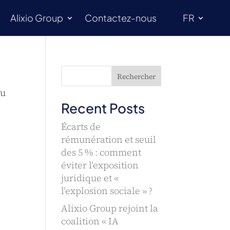
Alixio Group
Contactez-nous
FR
Rechercher
au
Recent Posts
Écarts de
rémunération et seuil
des 5 % : comment
éviter l’exposition
juridique et «
l’explosion sociale » ?
Alixio Group rejoint la
coalition « IA