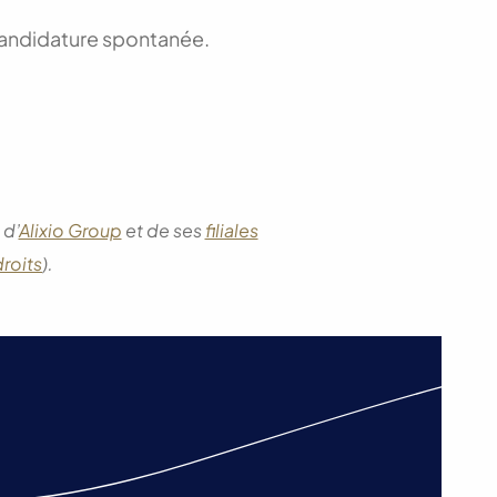
andidature spontanée.
 d’
Alixio Group
et de ses
filiales
droits
).