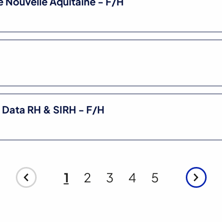
 Nouvelle Aquitaine - F/H
/ Data RH & SIRH - F/H
1
2
3
4
5