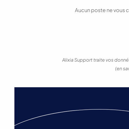
Aucun poste ne vous 
Alixia Support traite vos donn
(en sa